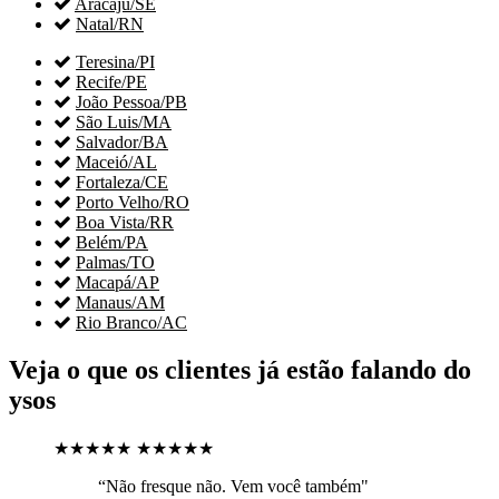

Aracaju/SE

Natal/RN

Teresina/PI

Recife/PE

João Pessoa/PB

São Luis/MA

Salvador/BA

Maceió/AL

Fortaleza/CE

Porto Velho/RO

Boa Vista/RR

Belém/PA

Palmas/TO

Macapá/AP

Manaus/AM

Rio Branco/AC
Veja o que os clientes já estão falando do
ysos
★★★★★
★★★★★
“Não fresque não. Vem você também"