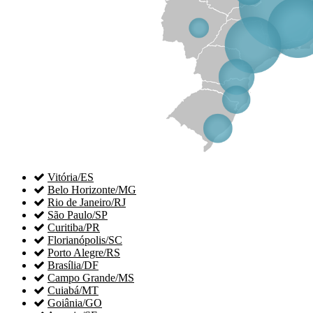

Vitória/ES

Belo Horizonte/MG

Rio de Janeiro/RJ

São Paulo/SP

Curitiba/PR

Florianópolis/SC

Porto Alegre/RS

Brasília/DF

Campo Grande/MS

Cuiabá/MT

Goiânia/GO