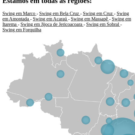
Estamos em todas as regiões!
Swing em Marco
-
Swing em Bela Cruz
-
Swing em Cruz
-
Swing
em Amontada
-
Swing em Acaraú
-
Swing em Massapê
-
Swing em
Itarema
-
Swing em Jijoca de Jericoacoara
-
Swing em Sobral
-
Swing em Forquilha