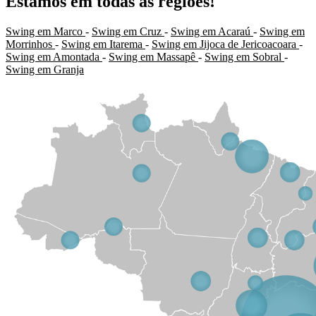
Estamos em todas as regiões!
Swing em Marco
-
Swing em Cruz
-
Swing em Acaraú
-
Swing em
Morrinhos
-
Swing em Itarema
-
Swing em Jijoca de Jericoacoara
-
Swing em Amontada
-
Swing em Massapê
-
Swing em Sobral
-
Swing em Granja