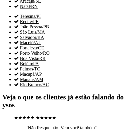

Aracaju/SE

Natal/RN

Teresina/PI

Recife/PE

João Pessoa/PB

São Luis/MA

Salvador/BA

Maceió/AL

Fortaleza/CE

Porto Velho/RO

Boa Vista/RR

Belém/PA

Palmas/TO

Macapá/AP

Manaus/AM

Rio Branco/AC
Veja o que os clientes já estão falando do
ysos
★★★★★
★★★★★
“Não fresque não. Vem você também"