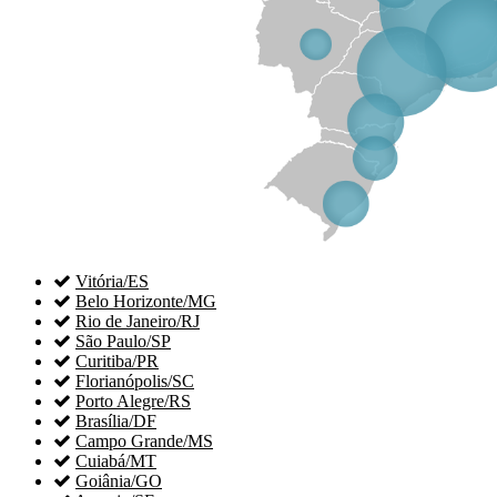

Vitória/ES

Belo Horizonte/MG

Rio de Janeiro/RJ

São Paulo/SP

Curitiba/PR

Florianópolis/SC

Porto Alegre/RS

Brasília/DF

Campo Grande/MS

Cuiabá/MT

Goiânia/GO