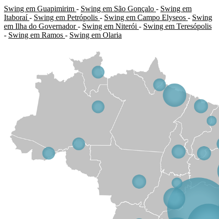
Swing em Guapimirim
-
Swing em São Gonçalo
-
Swing em
Itaboraí
-
Swing em Petrópolis
-
Swing em Campo Elyseos
-
Swing
em Ilha do Governador
-
Swing em Niterói
-
Swing em Teresópolis
-
Swing em Ramos
-
Swing em Olaria