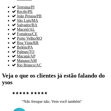

Teresina/PI

Recife/PE

João Pessoa/PB

São Luis/MA

Salvador/BA

Maceió/AL

Fortaleza/CE

Porto Velho/RO

Boa Vista/RR

Belém/PA

Palmas/TO

Macapá/AP

Manaus/AM

Rio Branco/AC
Veja o que os clientes já estão falando do
ysos
★★★★★
★★★★★
“Não fresque não. Vem você também"