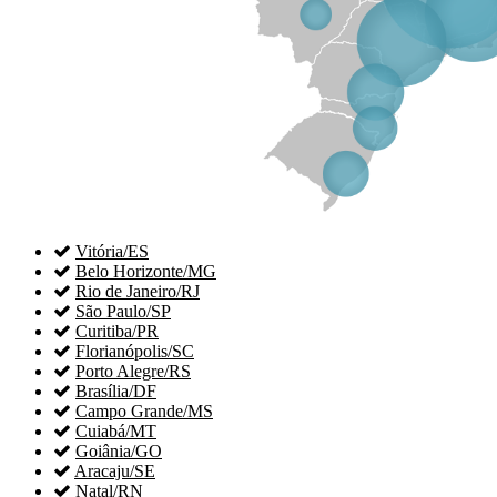

Vitória/ES

Belo Horizonte/MG

Rio de Janeiro/RJ

São Paulo/SP

Curitiba/PR

Florianópolis/SC

Porto Alegre/RS

Brasília/DF

Campo Grande/MS

Cuiabá/MT

Goiânia/GO

Aracaju/SE

Natal/RN