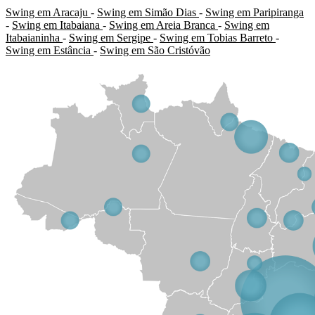
Swing em Aracaju
-
Swing em Simão Dias
-
Swing em Paripiranga
-
Swing em Itabaiana
-
Swing em Areia Branca
-
Swing em
Itabaianinha
-
Swing em Sergipe
-
Swing em Tobias Barreto
-
Swing em Estância
-
Swing em São Cristóvão