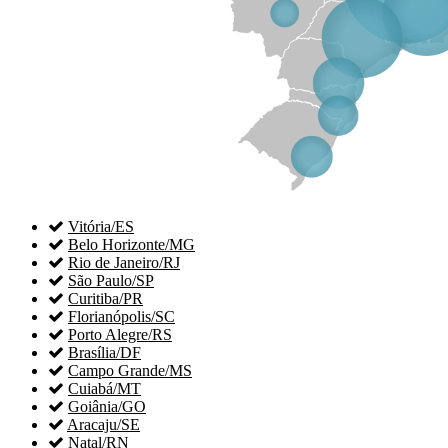

Vitória/ES

Belo Horizonte/MG

Rio de Janeiro/RJ

São Paulo/SP

Curitiba/PR

Florianópolis/SC

Porto Alegre/RS

Brasília/DF

Campo Grande/MS

Cuiabá/MT

Goiânia/GO

Aracaju/SE

Natal/RN