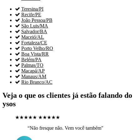

Teresina/PI

Recife/PE

João Pessoa/PB

São Luis/MA

Salvador/BA

Maceió/AL

Fortaleza/CE

Porto Velho/RO

Boa Vista/RR

Belém/PA

Palmas/TO

Macapá/AP

Manaus/AM

Rio Branco/AC
Veja o que os clientes já estão falando do
ysos
★★★★★
★★★★★
“Não fresque não. Vem você também"