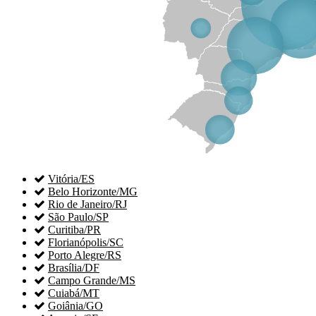

Vitória/ES

Belo Horizonte/MG

Rio de Janeiro/RJ

São Paulo/SP

Curitiba/PR

Florianópolis/SC

Porto Alegre/RS

Brasília/DF

Campo Grande/MS

Cuiabá/MT

Goiânia/GO