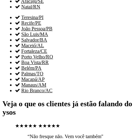

Aracaju/SE

Natal/RN

Teresina/PI

Recife/PE

João Pessoa/PB

São Luis/MA

Salvador/BA

Maceió/AL

Fortaleza/CE

Porto Velho/RO

Boa Vista/RR

Belém/PA

Palmas/TO

Macapá/AP

Manaus/AM

Rio Branco/AC
Veja o que os clientes já estão falando do
ysos
★★★★★
★★★★★
“Não fresque não. Vem você também"