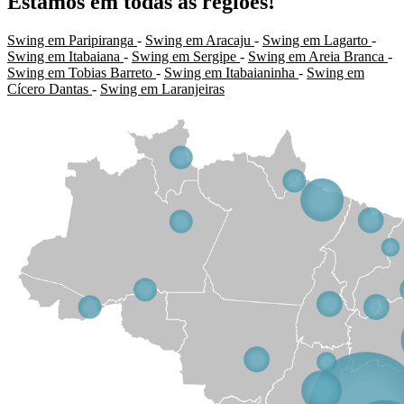
Estamos em todas as regiões!
Swing em Paripiranga
-
Swing em Aracaju
-
Swing em Lagarto
-
Swing em Itabaiana
-
Swing em Sergipe
-
Swing em Areia Branca
-
Swing em Tobias Barreto
-
Swing em Itabaianinha
-
Swing em
Cícero Dantas
-
Swing em Laranjeiras