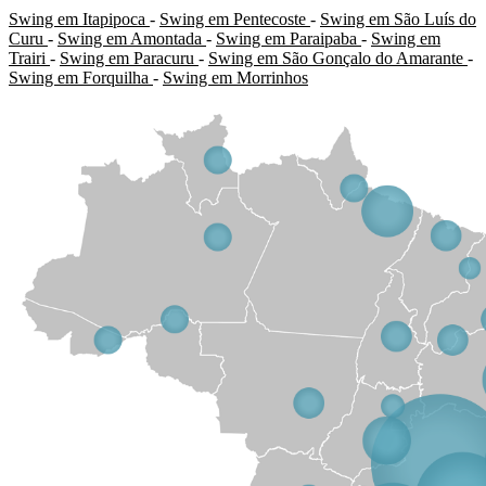
Swing em Itapipoca
-
Swing em Pentecoste
-
Swing em São Luís do
Curu
-
Swing em Amontada
-
Swing em Paraipaba
-
Swing em
Trairi
-
Swing em Paracuru
-
Swing em São Gonçalo do Amarante
-
Swing em Forquilha
-
Swing em Morrinhos