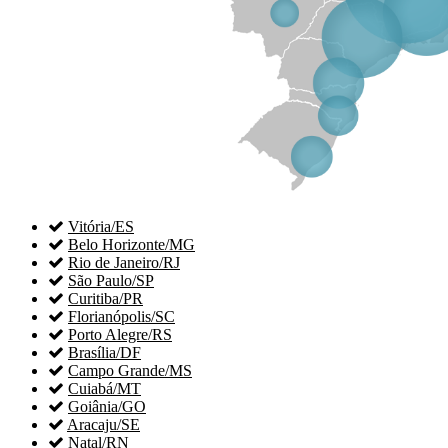

Vitória/ES

Belo Horizonte/MG

Rio de Janeiro/RJ

São Paulo/SP

Curitiba/PR

Florianópolis/SC

Porto Alegre/RS

Brasília/DF

Campo Grande/MS

Cuiabá/MT

Goiânia/GO

Aracaju/SE

Natal/RN