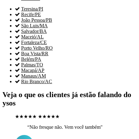

Teresina/PI

Recife/PE

João Pessoa/PB

São Luis/MA

Salvador/BA

Maceió/AL

Fortaleza/CE

Porto Velho/RO

Boa Vista/RR

Belém/PA

Palmas/TO

Macapá/AP

Manaus/AM

Rio Branco/AC
Veja o que os clientes já estão falando do
ysos
★★★★★
★★★★★
“Não fresque não. Vem você também"