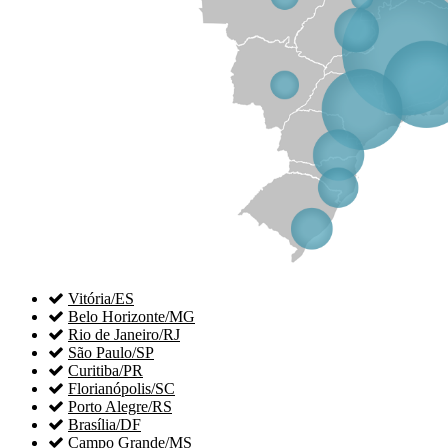

Vitória/ES

Belo Horizonte/MG

Rio de Janeiro/RJ

São Paulo/SP

Curitiba/PR

Florianópolis/SC

Porto Alegre/RS

Brasília/DF

Campo Grande/MS