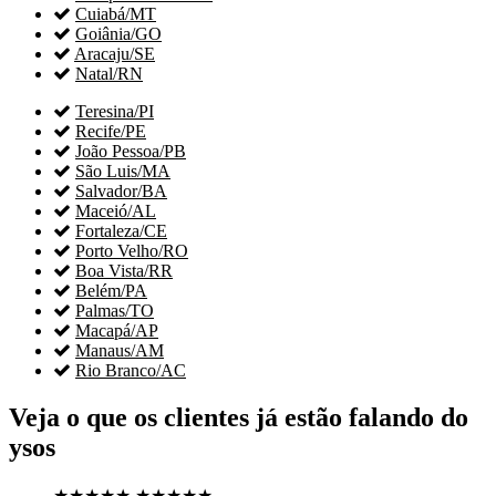

Cuiabá/MT

Goiânia/GO

Aracaju/SE

Natal/RN

Teresina/PI

Recife/PE

João Pessoa/PB

São Luis/MA

Salvador/BA

Maceió/AL

Fortaleza/CE

Porto Velho/RO

Boa Vista/RR

Belém/PA

Palmas/TO

Macapá/AP

Manaus/AM

Rio Branco/AC
Veja o que os clientes já estão falando do
ysos
★★★★★
★★★★★