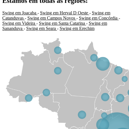
Estamos em todas as regiões!
Swing em Joaçaba
-
Swing em Herval D Oeste
-
Swing em
Catanduvas
-
Swing em Campos Novos
-
Swing em Concórdia
-
Swing em Videira
-
Swing em Santa Catarina
-
Swing em
Sananduva
-
Swing em Seara
-
Swing em Erechim