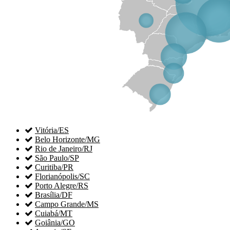

Vitória/ES

Belo Horizonte/MG

Rio de Janeiro/RJ

São Paulo/SP

Curitiba/PR

Florianópolis/SC

Porto Alegre/RS

Brasília/DF

Campo Grande/MS

Cuiabá/MT

Goiânia/GO