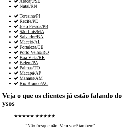

Aracaju/SE

Natal/RN

Teresina/PI

Recife/PE

João Pessoa/PB

São Luis/MA

Salvador/BA

Maceió/AL

Fortaleza/CE

Porto Velho/RO

Boa Vista/RR

Belém/PA

Palmas/TO

Macapá/AP

Manaus/AM

Rio Branco/AC
Veja o que os clientes já estão falando do
ysos
★★★★★
★★★★★
“Não fresque não. Vem você também"