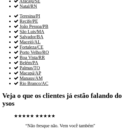

Aracaju/SE

Natal/RN

Teresina/PI

Recife/PE

João Pessoa/PB

São Luis/MA

Salvador/BA

Maceió/AL

Fortaleza/CE

Porto Velho/RO

Boa Vista/RR

Belém/PA

Palmas/TO

Macapá/AP

Manaus/AM

Rio Branco/AC
Veja o que os clientes já estão falando do
ysos
★★★★★
★★★★★
“Não fresque não. Vem você também"