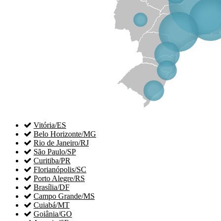

Vitória/ES

Belo Horizonte/MG

Rio de Janeiro/RJ

São Paulo/SP

Curitiba/PR

Florianópolis/SC

Porto Alegre/RS

Brasília/DF

Campo Grande/MS

Cuiabá/MT

Goiânia/GO