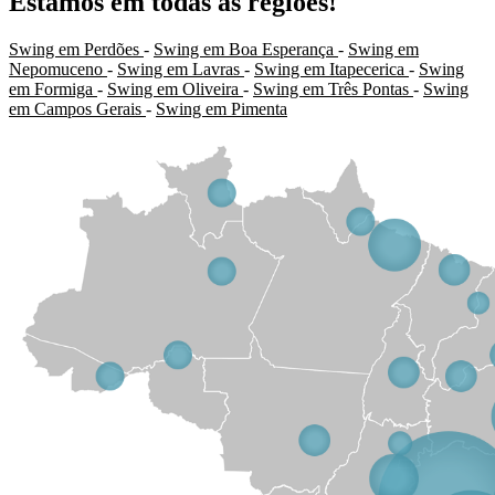
Estamos em todas as regiões!
Swing em Perdões
-
Swing em Boa Esperança
-
Swing em
Nepomuceno
-
Swing em Lavras
-
Swing em Itapecerica
-
Swing
em Formiga
-
Swing em Oliveira
-
Swing em Três Pontas
-
Swing
em Campos Gerais
-
Swing em Pimenta