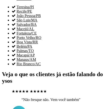

Teresina/PI

Recife/PE

João Pessoa/PB

São Luis/MA

Salvador/BA

Maceió/AL

Fortaleza/CE

Porto Velho/RO

Boa Vista/RR

Belém/PA

Palmas/TO

Macapá/AP

Manaus/AM

Rio Branco/AC
Veja o que os clientes já estão falando do
ysos
★★★★★
★★★★★
“Não fresque não. Vem você também"