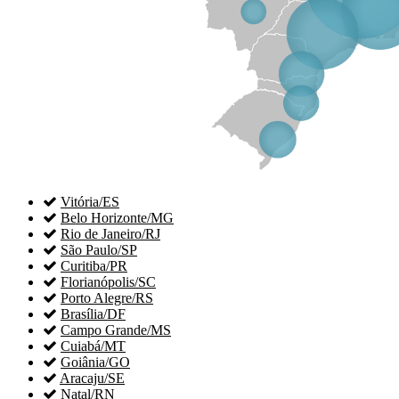

Vitória/ES

Belo Horizonte/MG

Rio de Janeiro/RJ

São Paulo/SP

Curitiba/PR

Florianópolis/SC

Porto Alegre/RS

Brasília/DF

Campo Grande/MS

Cuiabá/MT

Goiânia/GO

Aracaju/SE

Natal/RN