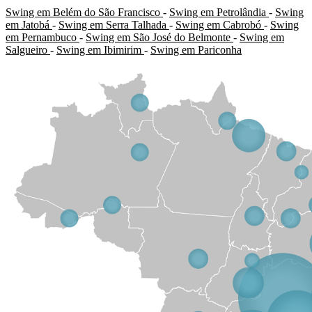
Swing em Belém do São Francisco
-
Swing em Petrolândia
-
Swing
em Jatobá
-
Swing em Serra Talhada
-
Swing em Cabrobó
-
Swing
em Pernambuco
-
Swing em São José do Belmonte
-
Swing em
Salgueiro
-
Swing em Ibimirim
-
Swing em Pariconha