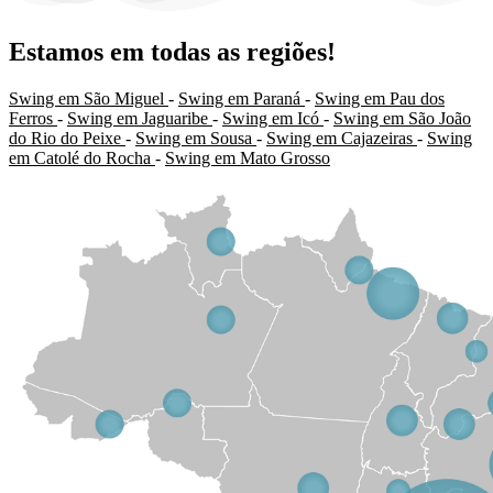
Estamos em todas as regiões!
Swing em São Miguel
-
Swing em Paraná
-
Swing em Pau dos
Ferros
-
Swing em Jaguaribe
-
Swing em Icó
-
Swing em São João
do Rio do Peixe
-
Swing em Sousa
-
Swing em Cajazeiras
-
Swing
em Catolé do Rocha
-
Swing em Mato Grosso