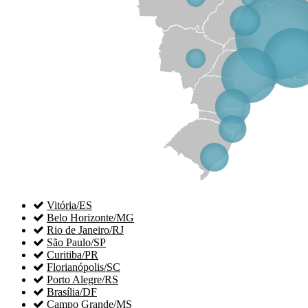

Vitória/ES

Belo Horizonte/MG

Rio de Janeiro/RJ

São Paulo/SP

Curitiba/PR

Florianópolis/SC

Porto Alegre/RS

Brasília/DF

Campo Grande/MS