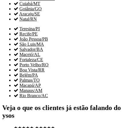

Cuiabá/MT

Goiânia/GO

Aracaju/SE

Natal/RN

Teresina/PI

Recife/PE

João Pessoa/PB

São Luis/MA

Salvador/BA

Maceió/AL

Fortaleza/CE

Porto Velho/RO

Boa Vista/RR

Belém/PA

Palmas/TO

Macapá/AP

Manaus/AM

Rio Branco/AC
Veja o que os clientes já estão falando do
ysos
★★★★★
★★★★★