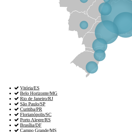

Vitória/ES

Belo Horizonte/MG

Rio de Janeiro/RJ

São Paulo/SP

Curitiba/PR

Florianópolis/SC

Porto Alegre/RS

Brasília/DF

Campo Grande/MS