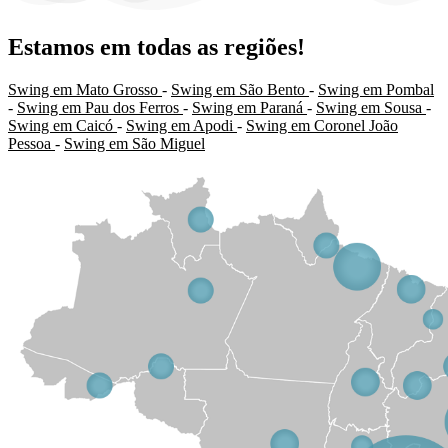
Estamos em todas as regiões!
Swing em Mato Grosso
-
Swing em São Bento
-
Swing em Pombal
-
Swing em Pau dos Ferros
-
Swing em Paraná
-
Swing em Sousa
-
Swing em Caicó
-
Swing em Apodi
-
Swing em Coronel João
Pessoa
-
Swing em São Miguel