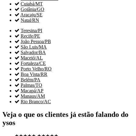

Cuiabá/MT

Goiânia/GO

Aracaju/SE

Natal/RN

Teresina/PI

Recife/PE

João Pessoa/PB

São Luis/MA

Salvador/BA

Maceió/AL

Fortaleza/CE

Porto Velho/RO

Boa Vista/RR

Belém/PA

Palmas/TO

Macapá/AP

Manaus/AM

Rio Branco/AC
Veja o que os clientes já estão falando do
ysos
★★★★★
★★★★★