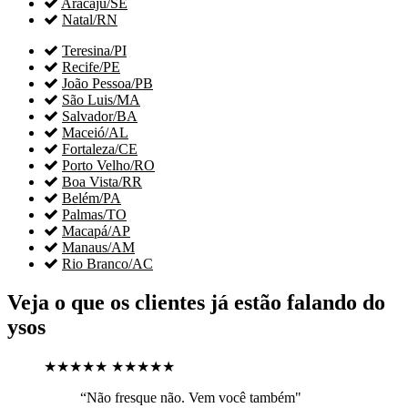

Aracaju/SE

Natal/RN

Teresina/PI

Recife/PE

João Pessoa/PB

São Luis/MA

Salvador/BA

Maceió/AL

Fortaleza/CE

Porto Velho/RO

Boa Vista/RR

Belém/PA

Palmas/TO

Macapá/AP

Manaus/AM

Rio Branco/AC
Veja o que os clientes já estão falando do
ysos
★★★★★
★★★★★
“Não fresque não. Vem você também"