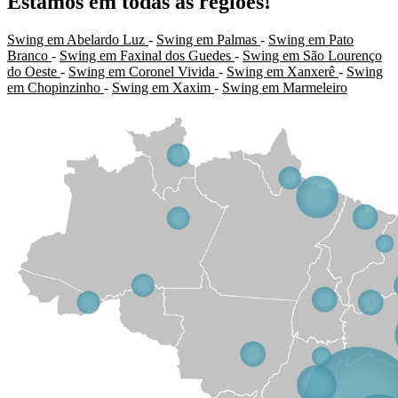
Estamos em todas as regiões!
Swing em Abelardo Luz
-
Swing em Palmas
-
Swing em Pato
Branco
-
Swing em Faxinal dos Guedes
-
Swing em São Lourenço
do Oeste
-
Swing em Coronel Vivida
-
Swing em Xanxerê
-
Swing
em Chopinzinho
-
Swing em Xaxim
-
Swing em Marmeleiro