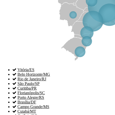

Vitória/ES

Belo Horizonte/MG

Rio de Janeiro/RJ

São Paulo/SP

Curitiba/PR

Florianópolis/SC

Porto Alegre/RS

Brasília/DF

Campo Grande/MS

Cuiabá/MT