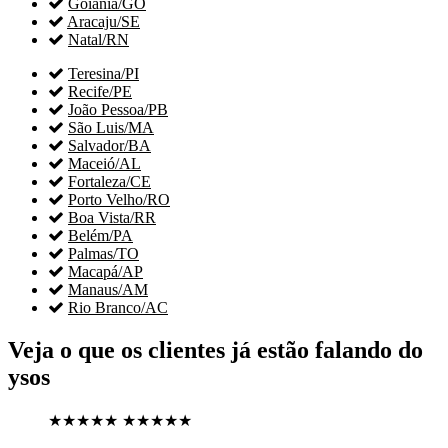

Goiânia/GO

Aracaju/SE

Natal/RN

Teresina/PI

Recife/PE

João Pessoa/PB

São Luis/MA

Salvador/BA

Maceió/AL

Fortaleza/CE

Porto Velho/RO

Boa Vista/RR

Belém/PA

Palmas/TO

Macapá/AP

Manaus/AM

Rio Branco/AC
Veja o que os clientes já estão falando do
ysos
★★★★★
★★★★★