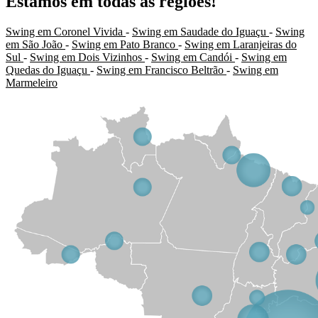
Estamos em todas as regiões!
Swing em Coronel Vivida
-
Swing em Saudade do Iguaçu
-
Swing
em São João
-
Swing em Pato Branco
-
Swing em Laranjeiras do
Sul
-
Swing em Dois Vizinhos
-
Swing em Candói
-
Swing em
Quedas do Iguaçu
-
Swing em Francisco Beltrão
-
Swing em
Marmeleiro