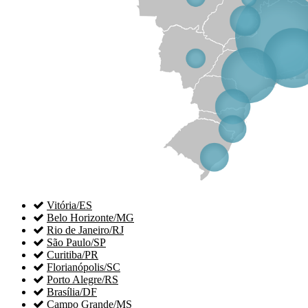

Vitória/ES

Belo Horizonte/MG

Rio de Janeiro/RJ

São Paulo/SP

Curitiba/PR

Florianópolis/SC

Porto Alegre/RS

Brasília/DF

Campo Grande/MS