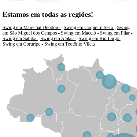
Estamos em todas as regiões!
Swing em Marechal Deodoro
-
Swing em Coqueiro Seco
-
Swing
em São Miguel dos Campos
-
Swing em Maceió
-
Swing em Pilar
-
Swing em Satuba
-
Swing em Atalaia
-
Swing em Rio Largo
-
Swing em Coruripe
-
Swing em Teotônio Vilela