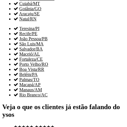

Cuiabá/MT

Goiânia/GO

Aracaju/SE

Natal/RN

Teresina/PI

Recife/PE

João Pessoa/PB

São Luis/MA

Salvador/BA

Maceió/AL

Fortaleza/CE

Porto Velho/RO

Boa Vista/RR

Belém/PA

Palmas/TO

Macapá/AP

Manaus/AM

Rio Branco/AC
Veja o que os clientes já estão falando do
ysos
★★★★★
★★★★★