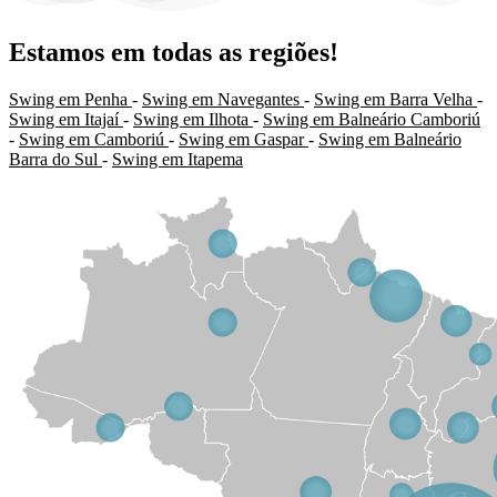
Estamos em todas as regiões!
Swing em Penha
-
Swing em Navegantes
-
Swing em Barra Velha
-
Swing em Itajaí
-
Swing em Ilhota
-
Swing em Balneário Camboriú
-
Swing em Camboriú
-
Swing em Gaspar
-
Swing em Balneário
Barra do Sul
-
Swing em Itapema