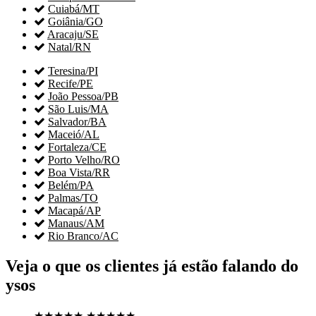

Cuiabá/MT

Goiânia/GO

Aracaju/SE

Natal/RN

Teresina/PI

Recife/PE

João Pessoa/PB

São Luis/MA

Salvador/BA

Maceió/AL

Fortaleza/CE

Porto Velho/RO

Boa Vista/RR

Belém/PA

Palmas/TO

Macapá/AP

Manaus/AM

Rio Branco/AC
Veja o que os clientes já estão falando do
ysos
★★★★★
★★★★★