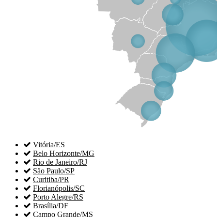

Vitória/ES

Belo Horizonte/MG

Rio de Janeiro/RJ

São Paulo/SP

Curitiba/PR

Florianópolis/SC

Porto Alegre/RS

Brasília/DF

Campo Grande/MS