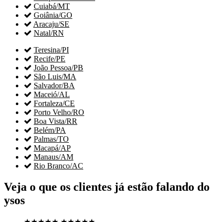

Cuiabá/MT

Goiânia/GO

Aracaju/SE

Natal/RN

Teresina/PI

Recife/PE

João Pessoa/PB

São Luis/MA

Salvador/BA

Maceió/AL

Fortaleza/CE

Porto Velho/RO

Boa Vista/RR

Belém/PA

Palmas/TO

Macapá/AP

Manaus/AM

Rio Branco/AC
Veja o que os clientes já estão falando do
ysos
★★★★★
★★★★★