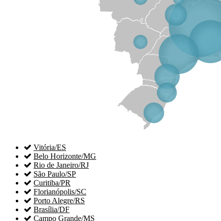

Vitória/ES

Belo Horizonte/MG

Rio de Janeiro/RJ

São Paulo/SP

Curitiba/PR

Florianópolis/SC

Porto Alegre/RS

Brasília/DF

Campo Grande/MS