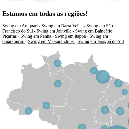
Estamos em todas as regiões!
Swing em Araquari
-
Swing em Barra Velha
-
Swing em São
Francisco do Sul
-
Swing em Joinville
-
Swing em Balneário
Piçarras
-
Swing em Penha
-
Swing em Itapoá
-
Swing em
Guaramirim
-
Swing em Massaranduba
-
Swing em Jaraguá do Sul