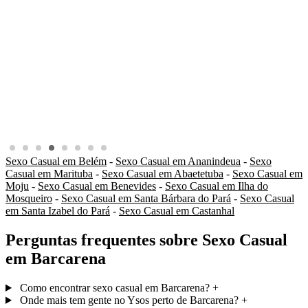
Sexo Casual em Belém
-
Sexo Casual em Ananindeua
-
Sexo
Casual em Marituba
-
Sexo Casual em Abaetetuba
-
Sexo Casual em
Moju
-
Sexo Casual em Benevides
-
Sexo Casual em Ilha do
Mosqueiro
-
Sexo Casual em Santa Bárbara do Pará
-
Sexo Casual
em Santa Izabel do Pará
-
Sexo Casual em Castanhal
Perguntas frequentes sobre Sexo Casual
em Barcarena
Como encontrar sexo casual em Barcarena?
+
Onde mais tem gente no Ysos perto de Barcarena?
+