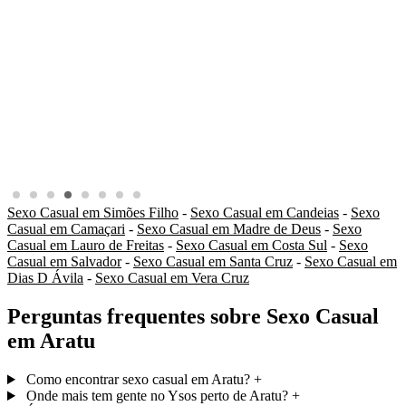
Sexo Casual em Simões Filho
-
Sexo Casual em Candeias
-
Sexo
Casual em Camaçari
-
Sexo Casual em Madre de Deus
-
Sexo
Casual em Lauro de Freitas
-
Sexo Casual em Costa Sul
-
Sexo
Casual em Salvador
-
Sexo Casual em Santa Cruz
-
Sexo Casual em
Dias D Ávila
-
Sexo Casual em Vera Cruz
Perguntas frequentes sobre Sexo Casual
em Aratu
Como encontrar sexo casual em Aratu?
+
Onde mais tem gente no Ysos perto de Aratu?
+