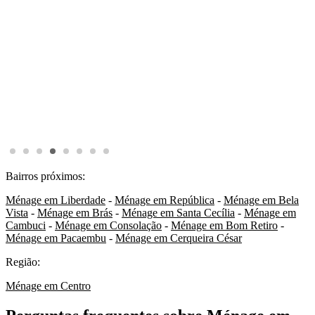
Bairros próximos:
Ménage em Liberdade
-
Ménage em República
-
Ménage em Bela
Vista
-
Ménage em Brás
-
Ménage em Santa Cecília
-
Ménage em
Cambuci
-
Ménage em Consolação
-
Ménage em Bom Retiro
-
Ménage em Pacaembu
-
Ménage em Cerqueira César
Região:
Ménage em Centro