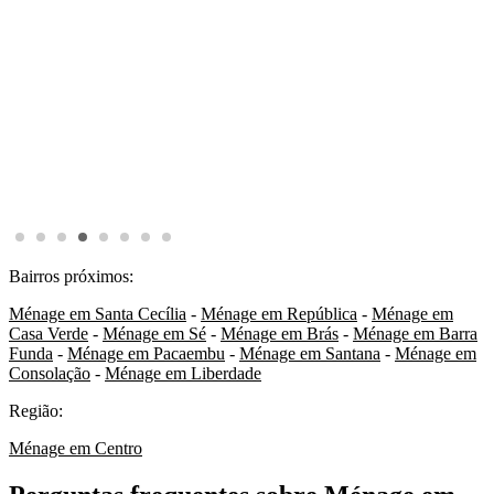
Bairros próximos:
Ménage em Santa Cecília
-
Ménage em República
-
Ménage em
Casa Verde
-
Ménage em Sé
-
Ménage em Brás
-
Ménage em Barra
Funda
-
Ménage em Pacaembu
-
Ménage em Santana
-
Ménage em
Consolação
-
Ménage em Liberdade
Região:
Ménage em Centro