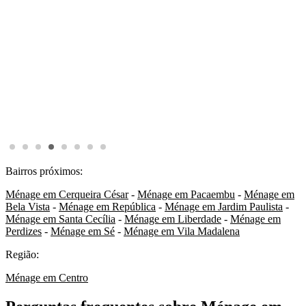
Bairros próximos:
Ménage em Cerqueira César
-
Ménage em Pacaembu
-
Ménage em
Bela Vista
-
Ménage em República
-
Ménage em Jardim Paulista
-
Ménage em Santa Cecília
-
Ménage em Liberdade
-
Ménage em
Perdizes
-
Ménage em Sé
-
Ménage em Vila Madalena
Região:
Ménage em Centro