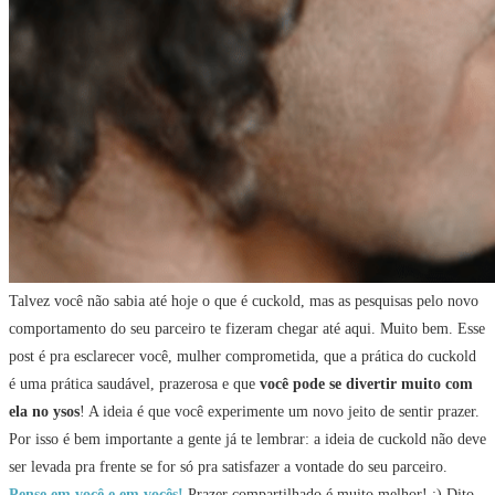
Talvez você não sabia até hoje o que é cuckold, mas as pesquisas pelo novo
comportamento do seu parceiro te fizeram chegar até aqui. Muito bem. Esse
post é pra esclarecer você, mulher comprometida, que a prática do cuckold
é uma prática saudável, prazerosa e que
você pode se divertir muito com
ela no ysos
! A ideia é que você experimente um novo jeito de sentir prazer.
Por isso é bem importante a gente já te lembrar: a ideia de cuckold não deve
ser levada pra frente se for só pra satisfazer a vontade do seu parceiro.
Pense em você e em vocês!
Prazer compartilhado é muito melhor! ;) Dito