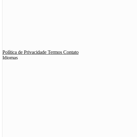
App de Ménage
App de Swing
Política de Privacidade
Termos
Contato
Idiomas