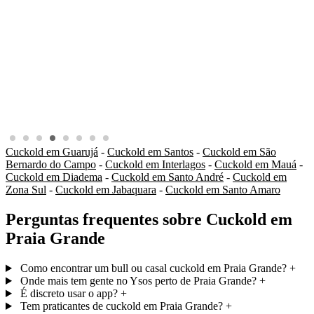
Cuckold em Guarujá
-
Cuckold em Santos
-
Cuckold em São
Bernardo do Campo
-
Cuckold em Interlagos
-
Cuckold em Mauá
-
Cuckold em Diadema
-
Cuckold em Santo André
-
Cuckold em
Zona Sul
-
Cuckold em Jabaquara
-
Cuckold em Santo Amaro
Perguntas frequentes sobre Cuckold em
Praia Grande
Como encontrar um bull ou casal cuckold em Praia Grande?
+
Onde mais tem gente no Ysos perto de Praia Grande?
+
É discreto usar o app?
+
Tem praticantes de cuckold em Praia Grande?
+