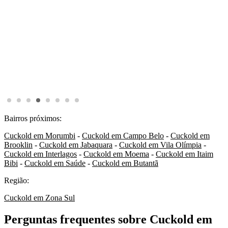
Bairros próximos:
Cuckold em Morumbi
-
Cuckold em Campo Belo
-
Cuckold em
Brooklin
-
Cuckold em Jabaquara
-
Cuckold em Vila Olímpia
-
Cuckold em Interlagos
-
Cuckold em Moema
-
Cuckold em Itaim
Bibi
-
Cuckold em Saúde
-
Cuckold em Butantã
Região:
Cuckold em Zona Sul
Perguntas frequentes sobre Cuckold em