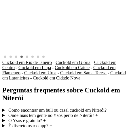
Cuckold em Rio de Janeiro
-
Cuckold em Glória
-
Cuckold em
Centro
-
Cuckold em Lapa
-
Cuckold em Catete
-
Cuckold em
Flamengo
-
Cuckold em Urca
-
Cuckold em Santa Teresa
-
Cuckold
em Laranjeiras
-
Cuckold em Cidade Nova
Perguntas frequentes sobre Cuckold em
Niterói
Como encontrar um bull ou casal cuckold em Niterói?
+
Onde mais tem gente no Ysos perto de Niterói?
+
O Ysos é gratuito?
+
É discreto usar o app?
+