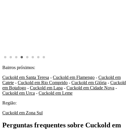
Bairros próximos:
Cuckold em Santa Teresa
-
Cuckold em Flamengo
-
Cuckold em
Catete
-
Cuckold em Rio Comprido
-
Cuckold em Glória
-
Cuckold
em Botafogo
-
Cuckold em Lapa
-
Cuckold em Cidade Nova
-
Cuckold em Urca
-
Cuckold em Leme
Região:
Cuckold em Zona Sul
Perguntas frequentes sobre Cuckold em