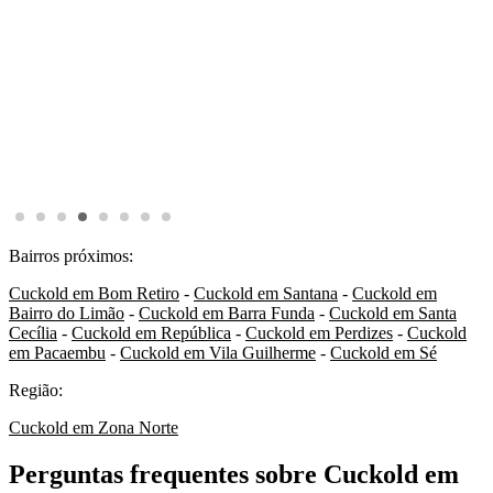
Bairros próximos:
Cuckold em Bom Retiro
-
Cuckold em Santana
-
Cuckold em
Bairro do Limão
-
Cuckold em Barra Funda
-
Cuckold em Santa
Cecília
-
Cuckold em República
-
Cuckold em Perdizes
-
Cuckold
em Pacaembu
-
Cuckold em Vila Guilherme
-
Cuckold em Sé
Região:
Cuckold em Zona Norte
Perguntas frequentes sobre Cuckold em