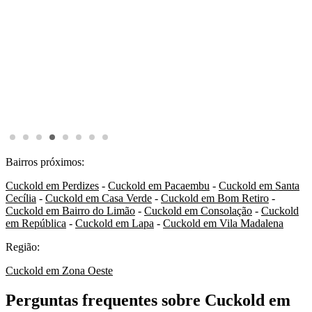
Bairros próximos:
Cuckold em Perdizes
-
Cuckold em Pacaembu
-
Cuckold em Santa
Cecília
-
Cuckold em Casa Verde
-
Cuckold em Bom Retiro
-
Cuckold em Bairro do Limão
-
Cuckold em Consolação
-
Cuckold
em República
-
Cuckold em Lapa
-
Cuckold em Vila Madalena
Região:
Cuckold em Zona Oeste
Perguntas frequentes sobre Cuckold em