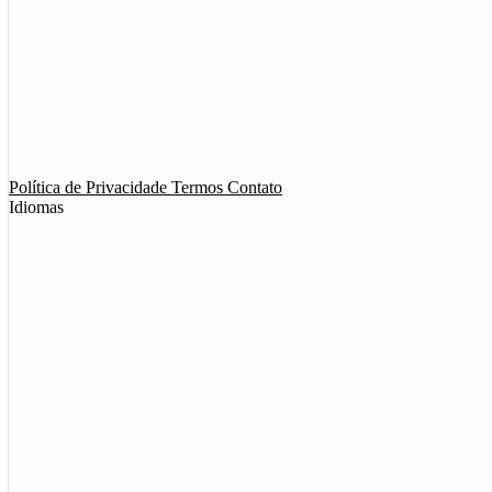
App de Ménage
App de Swing
Política de Privacidade
Termos
Contato
Idiomas