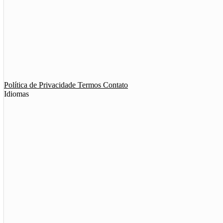
App de Ménage
App de Swing
Política de Privacidade
Termos
Contato
Idiomas