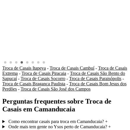
Troca de Casais Itapeva
-
Troca de Casais Cambuí
-
Troca de Casais
Extrema
-
Troca de Casais Piracaia
-
Troca de Casais São Bento do
Sapucaí
-
Troca de Casais Socorro
-
Troca de Casais Paraisópolis
-
Troca de Casais Bragança Paulista
-
Troca de Casais Bom Jesus dos
Perdões
-
Troca de Casais São José dos Campos
Perguntas frequentes sobre Troca de
Casais em Camanducaia
Como encontrar casais para troca em Camanducaia?
+
Onde mais tem gente no Ysos perto de Camanducaia?
+