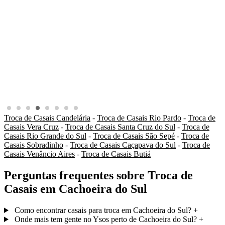
Troca de Casais Candelária
-
Troca de Casais Rio Pardo
-
Troca de
Casais Vera Cruz
-
Troca de Casais Santa Cruz do Sul
-
Troca de
Casais Rio Grande do Sul
-
Troca de Casais São Sepé
-
Troca de
Casais Sobradinho
-
Troca de Casais Caçapava do Sul
-
Troca de
Casais Venâncio Aires
-
Troca de Casais Butiá
Perguntas frequentes sobre Troca de
Casais em Cachoeira do Sul
Como encontrar casais para troca em Cachoeira do Sul?
+
Onde mais tem gente no Ysos perto de Cachoeira do Sul?
+