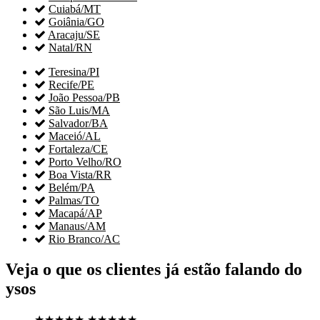

Cuiabá/MT

Goiânia/GO

Aracaju/SE

Natal/RN

Teresina/PI

Recife/PE

João Pessoa/PB

São Luis/MA

Salvador/BA

Maceió/AL

Fortaleza/CE

Porto Velho/RO

Boa Vista/RR

Belém/PA

Palmas/TO

Macapá/AP

Manaus/AM

Rio Branco/AC
Veja o que os clientes já estão falando do
ysos
★★★★★
★★★★★