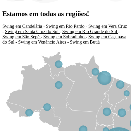
Estamos em todas as regiões!
Swing em Candelária
-
Swing em Rio Pardo
-
Swing em Vera Cruz
-
Swing em Santa Cruz do Sul
-
Swing em Rio Grande do Sul
-
Swing em São Sepé
-
Swing em Sobradinho
-
Swing em Caçapava
do Sul
-
Swing em Venâncio Aires
-
Swing em Butiá