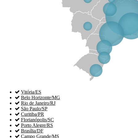

Vitória/ES

Belo Horizonte/MG

Rio de Janeiro/RJ

São Paulo/SP

Curitiba/PR

Florianópolis/SC

Porto Alegre/RS

Brasília/DF

Campo Grande/MS