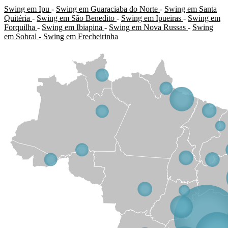
Swing em Ipu
-
Swing em Guaraciaba do Norte
-
Swing em Santa
Quitéria
-
Swing em São Benedito
-
Swing em Ipueiras
-
Swing em
Forquilha
-
Swing em Ibiapina
-
Swing em Nova Russas
-
Swing
em Sobral
-
Swing em Frecheirinha