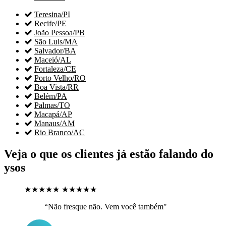

Teresina/PI

Recife/PE

João Pessoa/PB

São Luis/MA

Salvador/BA

Maceió/AL

Fortaleza/CE

Porto Velho/RO

Boa Vista/RR

Belém/PA

Palmas/TO

Macapá/AP

Manaus/AM

Rio Branco/AC
Veja o que os clientes já estão falando do
ysos
★★★★★
★★★★★
“Não fresque não. Vem você também"