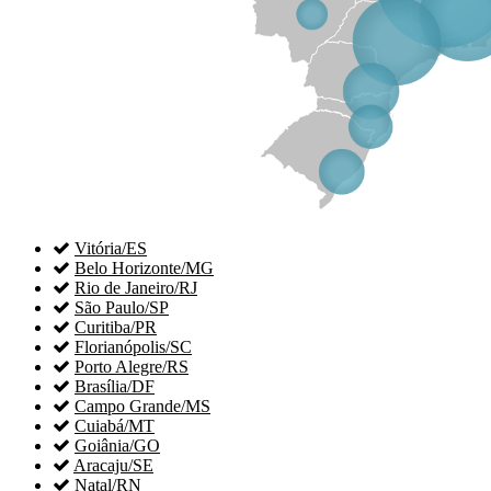

Vitória/ES

Belo Horizonte/MG

Rio de Janeiro/RJ

São Paulo/SP

Curitiba/PR

Florianópolis/SC

Porto Alegre/RS

Brasília/DF

Campo Grande/MS

Cuiabá/MT

Goiânia/GO

Aracaju/SE

Natal/RN