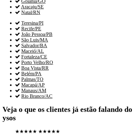

Goiânia/GO

Aracaju/SE

Natal/RN

Teresina/PI

Recife/PE

João Pessoa/PB

São Luis/MA

Salvador/BA

Maceió/AL

Fortaleza/CE

Porto Velho/RO

Boa Vista/RR

Belém/PA

Palmas/TO

Macapá/AP

Manaus/AM

Rio Branco/AC
Veja o que os clientes já estão falando do
ysos
★★★★★
★★★★★