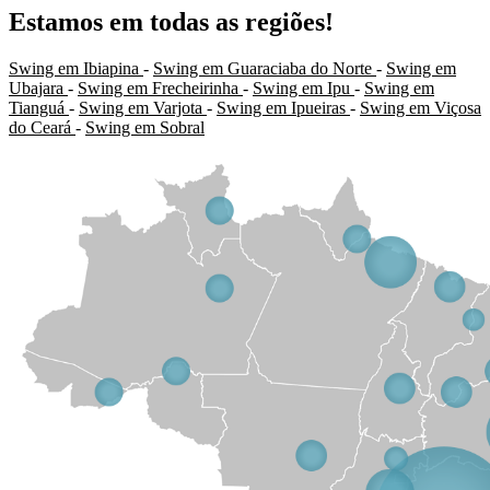
Estamos em todas as regiões!
Swing em Ibiapina
-
Swing em Guaraciaba do Norte
-
Swing em
Ubajara
-
Swing em Frecheirinha
-
Swing em Ipu
-
Swing em
Tianguá
-
Swing em Varjota
-
Swing em Ipueiras
-
Swing em Viçosa
do Ceará
-
Swing em Sobral