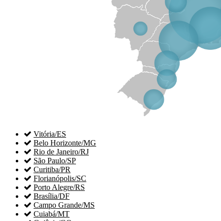

Vitória/ES

Belo Horizonte/MG

Rio de Janeiro/RJ

São Paulo/SP

Curitiba/PR

Florianópolis/SC

Porto Alegre/RS

Brasília/DF

Campo Grande/MS

Cuiabá/MT