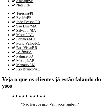

Aracaju/SE

Natal/RN

Teresina/PI

Recife/PE

João Pessoa/PB

São Luis/MA

Salvador/BA

Maceió/AL

Fortaleza/CE

Porto Velho/RO

Boa Vista/RR

Belém/PA

Palmas/TO

Macapá/AP

Manaus/AM

Rio Branco/AC
Veja o que os clientes já estão falando do
ysos
★★★★★
★★★★★
“Não fresque não. Vem você também"