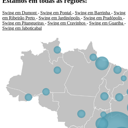
Estamos em todas as regiões!
Swing em Dumont
-
Swing em Pontal
-
Swing em Barrinha
-
Swing
em Ribeirão Preto
-
Swing em Jardinópolis
-
Swing em Pradópolis
-
Swing em Pitangueiras
-
Swing em Cravinhos
-
Swing em Guariba
-
Swing em Jaboticabal