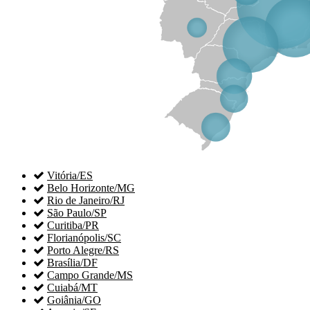

Vitória/ES

Belo Horizonte/MG

Rio de Janeiro/RJ

São Paulo/SP

Curitiba/PR

Florianópolis/SC

Porto Alegre/RS

Brasília/DF

Campo Grande/MS

Cuiabá/MT

Goiânia/GO