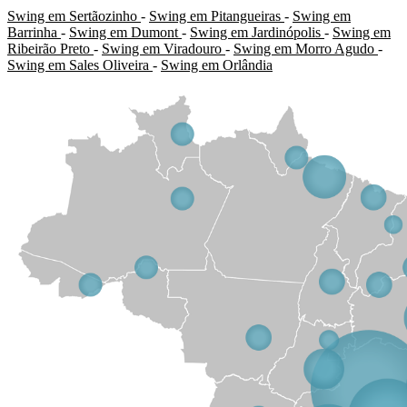
Swing em Sertãozinho
-
Swing em Pitangueiras
-
Swing em
Barrinha
-
Swing em Dumont
-
Swing em Jardinópolis
-
Swing em
Ribeirão Preto
-
Swing em Viradouro
-
Swing em Morro Agudo
-
Swing em Sales Oliveira
-
Swing em Orlândia