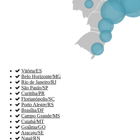

Vitória/ES

Belo Horizonte/MG

Rio de Janeiro/RJ

São Paulo/SP

Curitiba/PR

Florianópolis/SC

Porto Alegre/RS

Brasília/DF

Campo Grande/MS

Cuiabá/MT

Goiânia/GO

Aracaju/SE

Natal/RN