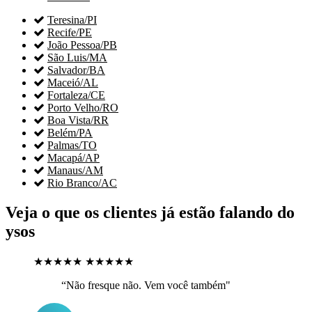

Teresina/PI

Recife/PE

João Pessoa/PB

São Luis/MA

Salvador/BA

Maceió/AL

Fortaleza/CE

Porto Velho/RO

Boa Vista/RR

Belém/PA

Palmas/TO

Macapá/AP

Manaus/AM

Rio Branco/AC
Veja o que os clientes já estão falando do
ysos
★★★★★
★★★★★
“Não fresque não. Vem você também"