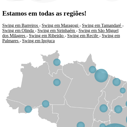
Estamos em todas as regiões!
Swing em Barreiros
-
Swing em Maragogi
-
Swing em Tamandaré
-
Swing em Olinda
-
Swing em Sirinhaém
-
Swing em São Miguel
dos Milagres
-
Swing em Ribeirão
-
Swing em Recife
-
Swing em
Palmares
-
Swing em Ipojuca