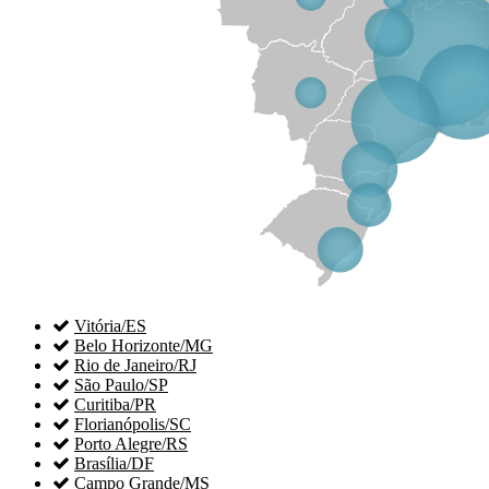

Vitória/ES

Belo Horizonte/MG

Rio de Janeiro/RJ

São Paulo/SP

Curitiba/PR

Florianópolis/SC

Porto Alegre/RS

Brasília/DF

Campo Grande/MS