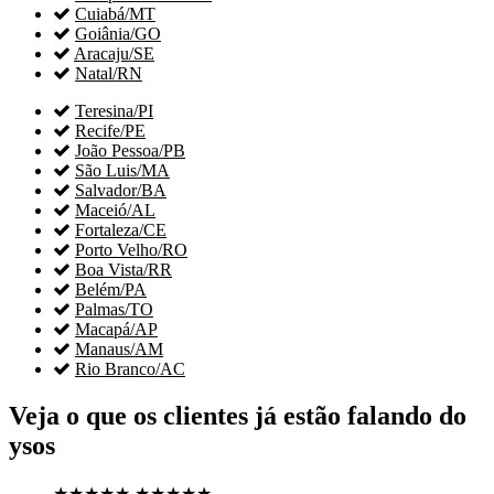

Cuiabá/MT

Goiânia/GO

Aracaju/SE

Natal/RN

Teresina/PI

Recife/PE

João Pessoa/PB

São Luis/MA

Salvador/BA

Maceió/AL

Fortaleza/CE

Porto Velho/RO

Boa Vista/RR

Belém/PA

Palmas/TO

Macapá/AP

Manaus/AM

Rio Branco/AC
Veja o que os clientes já estão falando do
ysos
★★★★★
★★★★★