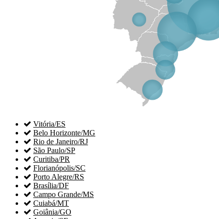

Vitória/ES

Belo Horizonte/MG

Rio de Janeiro/RJ

São Paulo/SP

Curitiba/PR

Florianópolis/SC

Porto Alegre/RS

Brasília/DF

Campo Grande/MS

Cuiabá/MT

Goiânia/GO