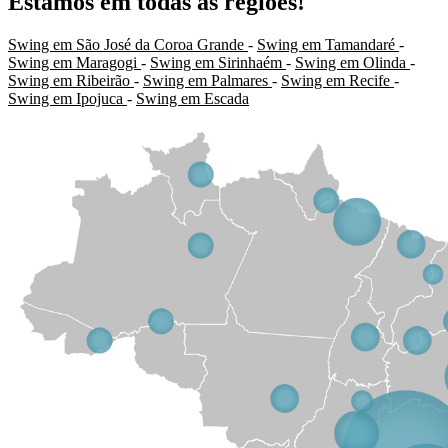
Estamos em todas as regiões!
Swing em São José da Coroa Grande
-
Swing em Tamandaré
-
Swing em Maragogi
-
Swing em Sirinhaém
-
Swing em Olinda
-
Swing em Ribeirão
-
Swing em Palmares
-
Swing em Recife
-
Swing em Ipojuca
-
Swing em Escada