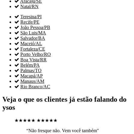

Aracaju/SE

Natal/RN

Teresina/PI

Recife/PE

João Pessoa/PB

São Luis/MA

Salvador/BA

Maceió/AL

Fortaleza/CE

Porto Velho/RO

Boa Vista/RR

Belém/PA

Palmas/TO

Macapá/AP

Manaus/AM

Rio Branco/AC
Veja o que os clientes já estão falando do
ysos
★★★★★
★★★★★
“Não fresque não. Vem você também"