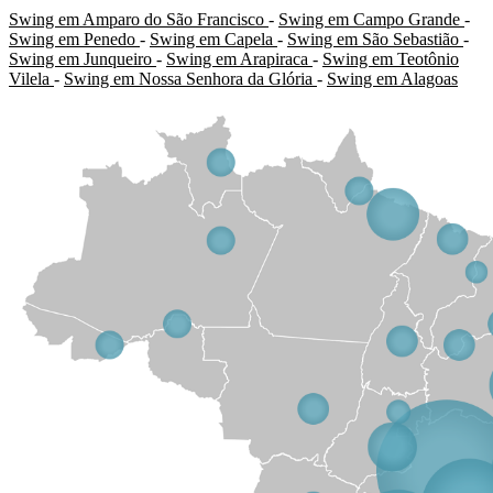
Swing em Amparo do São Francisco
-
Swing em Campo Grande
-
Swing em Penedo
-
Swing em Capela
-
Swing em São Sebastião
-
Swing em Junqueiro
-
Swing em Arapiraca
-
Swing em Teotônio
Vilela
-
Swing em Nossa Senhora da Glória
-
Swing em Alagoas