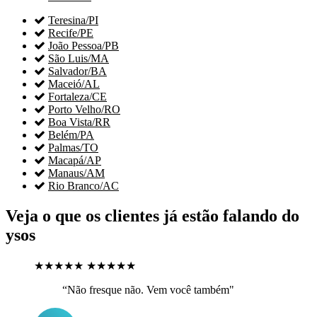

Teresina/PI

Recife/PE

João Pessoa/PB

São Luis/MA

Salvador/BA

Maceió/AL

Fortaleza/CE

Porto Velho/RO

Boa Vista/RR

Belém/PA

Palmas/TO

Macapá/AP

Manaus/AM

Rio Branco/AC
Veja o que os clientes já estão falando do
ysos
★★★★★
★★★★★
“Não fresque não. Vem você também"