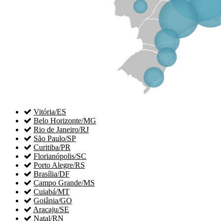

Vitória/ES

Belo Horizonte/MG

Rio de Janeiro/RJ

São Paulo/SP

Curitiba/PR

Florianópolis/SC

Porto Alegre/RS

Brasília/DF

Campo Grande/MS

Cuiabá/MT

Goiânia/GO

Aracaju/SE

Natal/RN