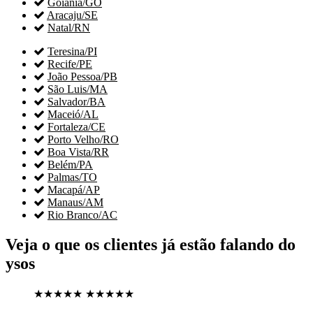

Goiânia/GO

Aracaju/SE

Natal/RN

Teresina/PI

Recife/PE

João Pessoa/PB

São Luis/MA

Salvador/BA

Maceió/AL

Fortaleza/CE

Porto Velho/RO

Boa Vista/RR

Belém/PA

Palmas/TO

Macapá/AP

Manaus/AM

Rio Branco/AC
Veja o que os clientes já estão falando do
ysos
★★★★★
★★★★★