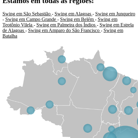
Estamos em todas as regiões!
Swing em São Sebastião
-
Swing em Alagoas
-
Swing em Junqueiro
-
Swing em Campo Grande
-
Swing em Belém
-
Swing em
Teotônio Vilela
-
Swing em Palmeira dos Índios
-
Swing em Estrela
de Alagoas
-
Swing em Amparo do São Francisco
-
Swing em
Batalha