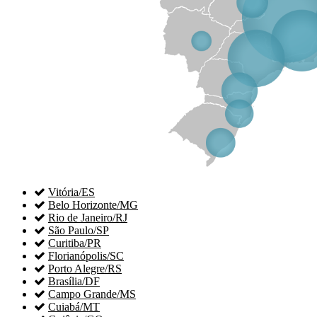

Vitória/ES

Belo Horizonte/MG

Rio de Janeiro/RJ

São Paulo/SP

Curitiba/PR

Florianópolis/SC

Porto Alegre/RS

Brasília/DF

Campo Grande/MS

Cuiabá/MT