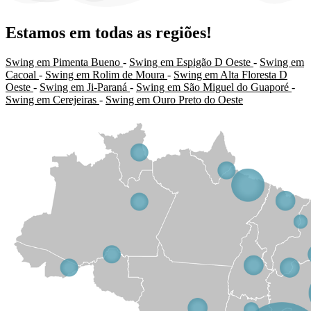
Estamos em todas as regiões!
Swing em Pimenta Bueno
-
Swing em Espigão D Oeste
-
Swing em
Cacoal
-
Swing em Rolim de Moura
-
Swing em Alta Floresta D
Oeste
-
Swing em Ji-Paraná
-
Swing em São Miguel do Guaporé
-
Swing em Cerejeiras
-
Swing em Ouro Preto do Oeste