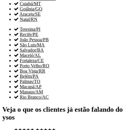

Cuiabá/MT

Goiânia/GO

Aracaju/SE

Natal/RN

Teresina/PI

Recife/PE

João Pessoa/PB

São Luis/MA

Salvador/BA

Maceió/AL

Fortaleza/CE

Porto Velho/RO

Boa Vista/RR

Belém/PA

Palmas/TO

Macapá/AP

Manaus/AM

Rio Branco/AC
Veja o que os clientes já estão falando do
ysos
★★★★★
★★★★★