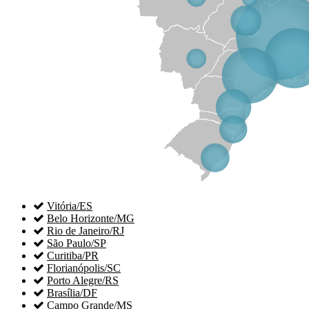

Vitória/ES

Belo Horizonte/MG

Rio de Janeiro/RJ

São Paulo/SP

Curitiba/PR

Florianópolis/SC

Porto Alegre/RS

Brasília/DF

Campo Grande/MS