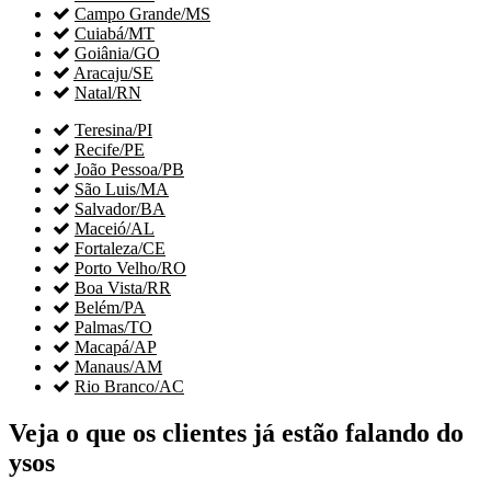

Campo Grande/MS

Cuiabá/MT

Goiânia/GO

Aracaju/SE

Natal/RN

Teresina/PI

Recife/PE

João Pessoa/PB

São Luis/MA

Salvador/BA

Maceió/AL

Fortaleza/CE

Porto Velho/RO

Boa Vista/RR

Belém/PA

Palmas/TO

Macapá/AP

Manaus/AM

Rio Branco/AC
Veja o que os clientes já estão falando do
ysos