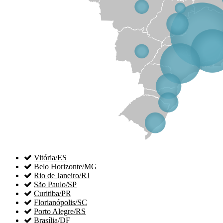

Vitória/ES

Belo Horizonte/MG

Rio de Janeiro/RJ

São Paulo/SP

Curitiba/PR

Florianópolis/SC

Porto Alegre/RS

Brasília/DF