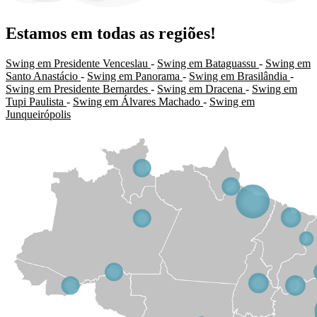
Estamos em todas as regiões!
Swing em Presidente Venceslau
-
Swing em Bataguassu
-
Swing em
Santo Anastácio
-
Swing em Panorama
-
Swing em Brasilândia
-
Swing em Presidente Bernardes
-
Swing em Dracena
-
Swing em
Tupi Paulista
-
Swing em Álvares Machado
-
Swing em
Junqueirópolis