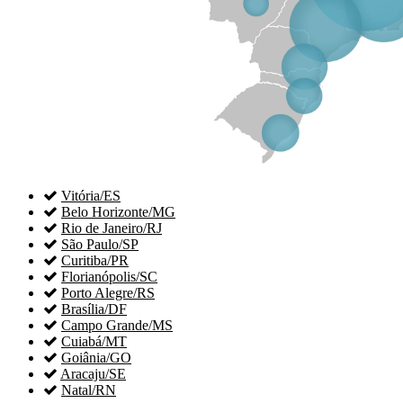

Vitória/ES

Belo Horizonte/MG

Rio de Janeiro/RJ

São Paulo/SP

Curitiba/PR

Florianópolis/SC

Porto Alegre/RS

Brasília/DF

Campo Grande/MS

Cuiabá/MT

Goiânia/GO

Aracaju/SE

Natal/RN