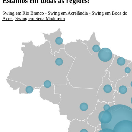
Estamos em todas as regiões!
Swing em Rio Branco
-
Swing em Acrelândia
-
Swing em Boca do
Acre
-
Swing em Sena Madureira