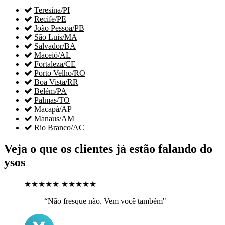

Teresina/PI

Recife/PE

João Pessoa/PB

São Luis/MA

Salvador/BA

Maceió/AL

Fortaleza/CE

Porto Velho/RO

Boa Vista/RR

Belém/PA

Palmas/TO

Macapá/AP

Manaus/AM

Rio Branco/AC
Veja o que os clientes já estão falando do
ysos
★★★★★
★★★★★
“Não fresque não. Vem você também"