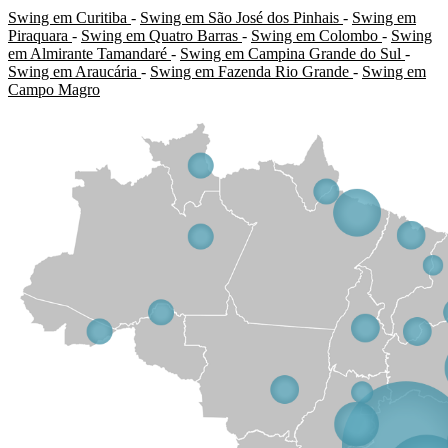
Swing em Curitiba
-
Swing em São José dos Pinhais
-
Swing em
Piraquara
-
Swing em Quatro Barras
-
Swing em Colombo
-
Swing
em Almirante Tamandaré
-
Swing em Campina Grande do Sul
-
Swing em Araucária
-
Swing em Fazenda Rio Grande
-
Swing em
Campo Magro