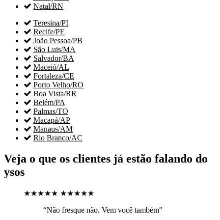

Natal/RN

Teresina/PI

Recife/PE

João Pessoa/PB

São Luis/MA

Salvador/BA

Maceió/AL

Fortaleza/CE

Porto Velho/RO

Boa Vista/RR

Belém/PA

Palmas/TO

Macapá/AP

Manaus/AM

Rio Branco/AC
Veja o que os clientes já estão falando do
ysos
★★★★★
★★★★★
“Não fresque não. Vem você também"