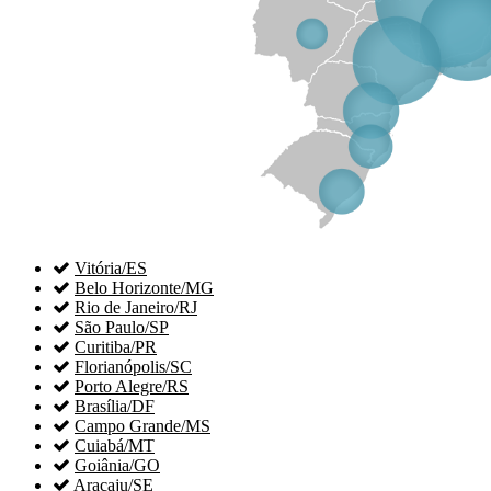

Vitória/ES

Belo Horizonte/MG

Rio de Janeiro/RJ

São Paulo/SP

Curitiba/PR

Florianópolis/SC

Porto Alegre/RS

Brasília/DF

Campo Grande/MS

Cuiabá/MT

Goiânia/GO

Aracaju/SE