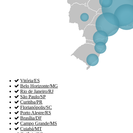

Vitória/ES

Belo Horizonte/MG

Rio de Janeiro/RJ

São Paulo/SP

Curitiba/PR

Florianópolis/SC

Porto Alegre/RS

Brasília/DF

Campo Grande/MS

Cuiabá/MT