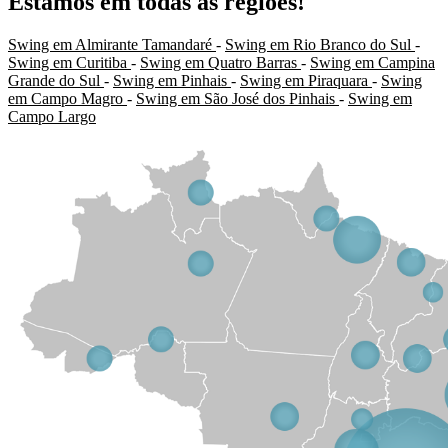
Estamos em todas as regiões!
Swing em Almirante Tamandaré
-
Swing em Rio Branco do Sul
-
Swing em Curitiba
-
Swing em Quatro Barras
-
Swing em Campina
Grande do Sul
-
Swing em Pinhais
-
Swing em Piraquara
-
Swing
em Campo Magro
-
Swing em São José dos Pinhais
-
Swing em
Campo Largo