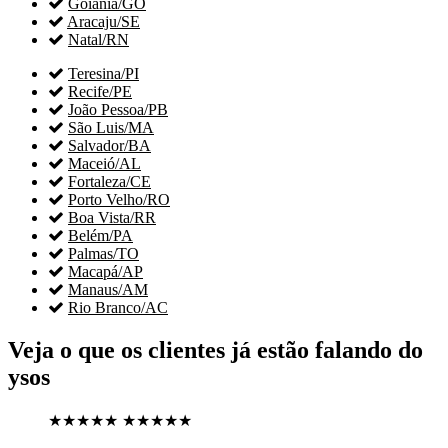

Goiânia/GO

Aracaju/SE

Natal/RN

Teresina/PI

Recife/PE

João Pessoa/PB

São Luis/MA

Salvador/BA

Maceió/AL

Fortaleza/CE

Porto Velho/RO

Boa Vista/RR

Belém/PA

Palmas/TO

Macapá/AP

Manaus/AM

Rio Branco/AC
Veja o que os clientes já estão falando do
ysos
★★★★★
★★★★★