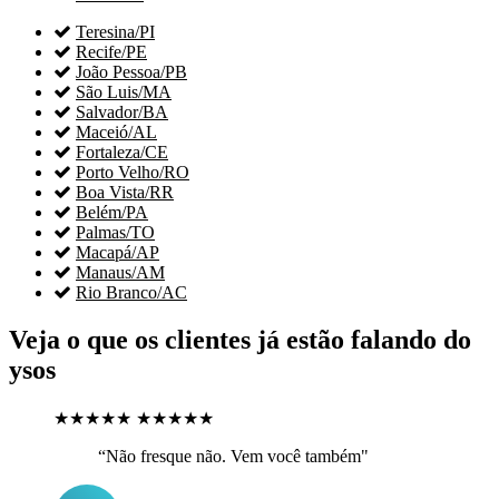

Teresina/PI

Recife/PE

João Pessoa/PB

São Luis/MA

Salvador/BA

Maceió/AL

Fortaleza/CE

Porto Velho/RO

Boa Vista/RR

Belém/PA

Palmas/TO

Macapá/AP

Manaus/AM

Rio Branco/AC
Veja o que os clientes já estão falando do
ysos
★★★★★
★★★★★
“Não fresque não. Vem você também"