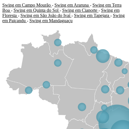
Swing em Campo Mourão
-
Swing em Araruna
-
Swing em Terra
Boa
-
Swing em Quinta do Sol
-
Swing em Cianorte
-
Swing em
Floresta
-
Swing em São João do Ivaí
-
Swing em Tapejara
-
Swing
em Paiçandu
-
Swing em Mandaguaçu