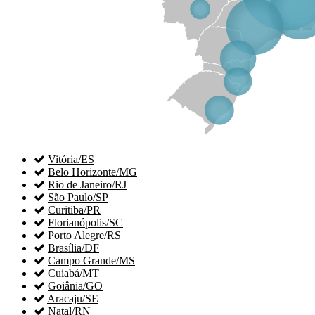

Vitória/ES

Belo Horizonte/MG

Rio de Janeiro/RJ

São Paulo/SP

Curitiba/PR

Florianópolis/SC

Porto Alegre/RS

Brasília/DF

Campo Grande/MS

Cuiabá/MT

Goiânia/GO

Aracaju/SE

Natal/RN