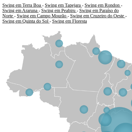
Swing em Terra Boa
-
Swing em Tapejara
-
Swing em Rondon
-
Swing em Araruna
-
Swing em Peabiru
-
Swing em Paraíso do
Norte
-
Swing em Campo Mourão
-
Swing em Cruzeiro do Oeste
-
Swing em Quinta do Sol
-
Swing em Floresta