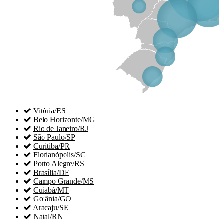

Vitória/ES

Belo Horizonte/MG

Rio de Janeiro/RJ

São Paulo/SP

Curitiba/PR

Florianópolis/SC

Porto Alegre/RS

Brasília/DF

Campo Grande/MS

Cuiabá/MT

Goiânia/GO

Aracaju/SE

Natal/RN