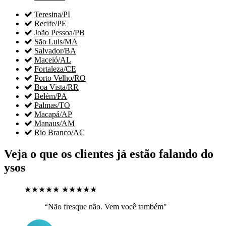

Teresina/PI

Recife/PE

João Pessoa/PB

São Luis/MA

Salvador/BA

Maceió/AL

Fortaleza/CE

Porto Velho/RO

Boa Vista/RR

Belém/PA

Palmas/TO

Macapá/AP

Manaus/AM

Rio Branco/AC
Veja o que os clientes já estão falando do
ysos
★★★★★
★★★★★
“Não fresque não. Vem você também"